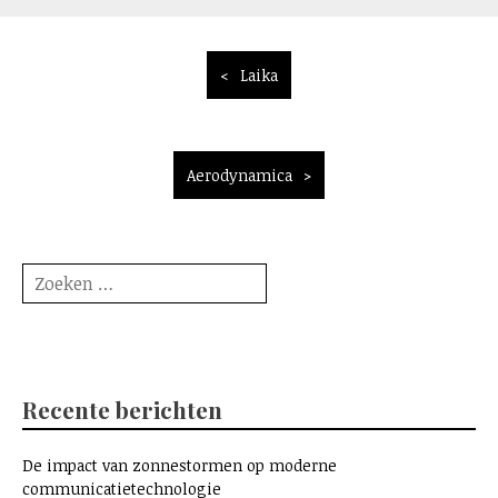
Bericht
Laika
navigatie
Aerodynamica
Zoeken
naar:
Recente berichten
De impact van zonnestormen op moderne
communicatietechnologie