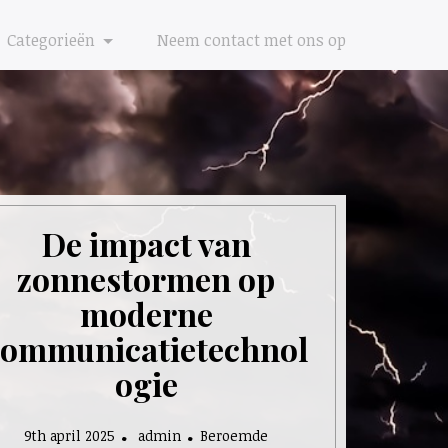
Categorieën
Neem contact met ons op
De impact van
zonnestormen op
moderne
communicatietechnol
ogie
9th april 2025
admin
Beroemde