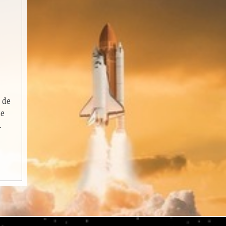
 de
de
…