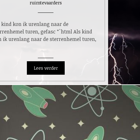
ruimtevaarders
 kind kon ik urenlang naar de
rrenhemel turen, gefasc “`html Als kind
n ik urenlang naar de sterrenhemel turen,