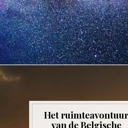
Het ruimteavontuu
van de Belgische