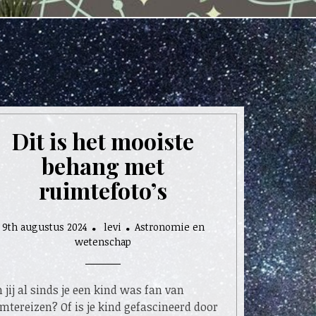
Dit is het mooiste
behang met
ruimtefoto’s
9th augustus 2024
levi
Astronomie en
wetenschap
 jij al sinds je een kind was fan van
mtereizen? Of is je kind gefascineerd door