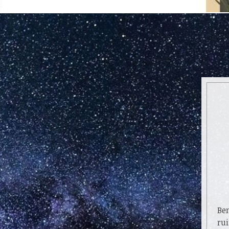
Ben
rui