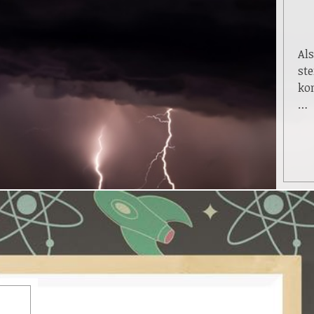
Als
ste
ko
…