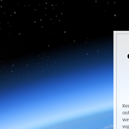
Ke
on
wet
vo